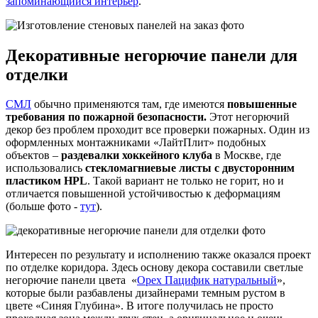
запоминающийся интерьер
.
Декоративные негорючие панели для
отделки
СМЛ
обычно применяются там, где имеются
повышенные
требования по пожарной безопасности.
Этот негорючий
декор без проблем проходит все проверки пожарных. Один из
оформленных монтажниками «ЛайтПлит» подобных
объектов –
раздевалки хоккейного клуба
в Москве, где
использовались
стекломагниевые листы с двусторонним
пластиком HPL
. Такой вариант не только не горит, но и
отличается повышенной устойчивостью к деформациям
(больше фото -
тут
).
Интересен по результату и исполнению также оказался проект
по отделке коридора. Здесь основу декора составили светлые
негорючие панели цвета «
Орех Пацифик натуральный
»,
которые были разбавлены дизайнерами темным рустом в
цвете «Синяя Глубина». В итоге получилась не просто