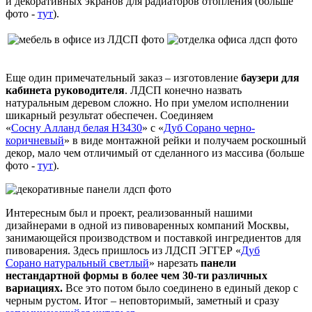
и декоративных экранов для радиаторов отопления (больше
фото -
тут
).
Еще один примечательный заказ – изготовление
баузери для
кабинета руководителя
. ЛДСП конечно назвать
натуральным деревом сложно. Но при умелом исполнении
шикарный результат обеспечен. Соединяем
«
Сосну Алланд белая Н3430
» с «
Дуб Сорано черно-
коричневый
» в виде монтажной рейки и получаем роскошный
декор, мало чем отличимый от сделанного из массива (больше
фото -
тут
).
Интересным был и проект, реализованный нашими
дизайнерами в одной из пивоваренных компаний Москвы,
занимающейся производством и поставкой ингредиентов для
пивоварения. Здесь пришлось из ЛДСП ЭГГЕР «
Дуб
Сорано натуральный светлый
» нарезать
панели
нестандартной формы в более чем 30-ти различных
вариациях.
Все это потом было соединено в единый декор с
черным рустом. Итог – неповторимый, заметный и сразу