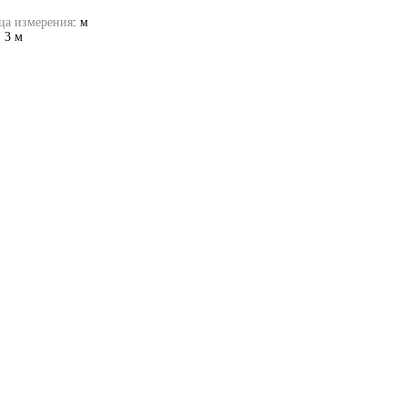
ца измерения
:
м
:
3 м