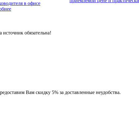
приемлемой цене и практически 
оводителя в офисе
обнее
 источник обязательна!
предоставим Вам скидку 5% за доставленные неудобства.