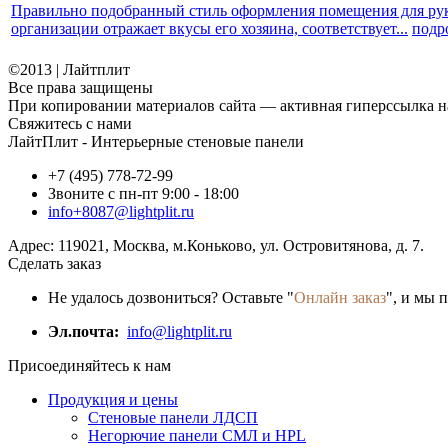
Правильно подобранный стиль оформления помещения для рук
организации отражает вкусы его хозяина, соответствует...
подр
©2013 | Лайтплит
Все права защищены
При копировании материалов сайта — активная гиперссылка на
Свяжитесь с нами
ЛайтПлит - Интерьерные стеновые панели
+7 (495) 778-72-99
Звоните с пн-пт 9:00 - 18:00
info+8087@lightplit.ru
Адрес:
119021
,
Москва
, м.Коньково,
ул. Островитянова, д. 7.
Сделать заказ
Не удалось дозвониться? Оставьте "
Онлайн заказ
", и мы 
Эл.почта:
info@lightplit.ru
Присоединяйтесь к нам
Продукция и цены
Стеновые панели ЛДСП
Негорючие панели СМЛ и HPL