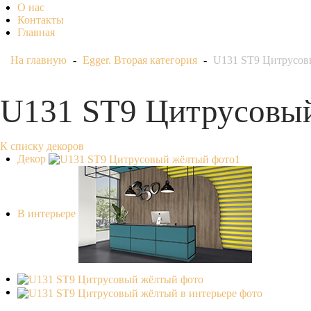
О нас
Контакты
Главная
На главную
-
Egger. Вторая категория
-
U131 ST9 Цитрусов
U131 ST9 Цитрусовы
К списку декоров
Декор
В интерьере