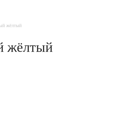
ый жёлтый
й жёлтый