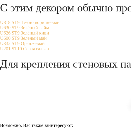
С этим декором обычно пр
U818 ST9 Тёмно-коричневый
U630 ST9 Зелёный лайм
U626 ST9 Зелёный киви
U600 ST9 Зелёный май
U332 ST9 Оранжевый
U201 ST19 Серая галька
Для крепления стеновых па
Возможно, Вас также заинтересуют: