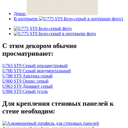
Декор
В интерьере
С этим декором обычно
просматривают:
U763 ST9 Серый перламутровый
U780 ST9 Серый монументальный
U788 ST9 Арктика серый
U960 ST9 Оникс серый
U963 ST9 Диамант серый
U968 ST9 Серый уголь
Для крепления стеновых панелей к
стене необходим: