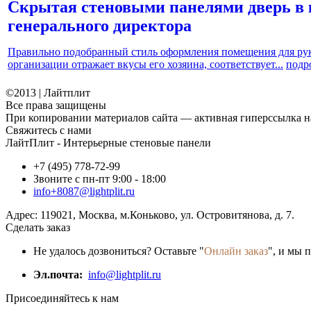
Скрытая стеновыми панелями дверь в 
генерального директора
Правильно подобранный стиль оформления помещения для рук
организации отражает вкусы его хозяина, соответствует...
подр
©2013 | Лайтплит
Все права защищены
При копировании материалов сайта — активная гиперссылка на
Свяжитесь с нами
ЛайтПлит - Интерьерные стеновые панели
+7 (495) 778-72-99
Звоните с пн-пт 9:00 - 18:00
info+8087@lightplit.ru
Адрес:
119021
,
Москва
, м.Коньково,
ул. Островитянова, д. 7.
Сделать заказ
Не удалось дозвониться? Оставьте "
Онлайн заказ
", и мы 
Эл.почта:
info@lightplit.ru
Присоединяйтесь к нам