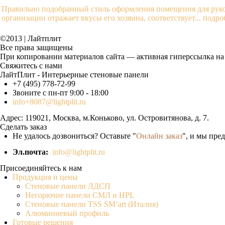
Правильно подобранный стиль оформления помещения для руко
организации отражает вкусы его хозяина, соответствует...
подро
©2013 | Лайтплит
Все права защищены
При копировании материалов сайта — активная гиперссылка на 
Свяжитесь с нами
ЛайтПлит - Интерьерные стеновые панели
+7 (495) 778-72-99
Звоните с пн-пт 9:00 - 18:00
info+8087@lightplit.ru
Адрес:
119021
,
Москва
, м.Коньково,
ул. Островитянова, д. 7.
Сделать заказ
Не удалось дозвониться? Оставьте "
Онлайн заказ
", и мы пре
Эл.почта:
info@lightplit.ru
Присоединяйтесь к нам
Продукция и цены
Стеновые панели ЛДСП
Негорючие панели СМЛ и HPL
Стеновые панели TSS SM’art (Италия)
Алюминиевый профиль
Готовые решения